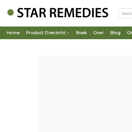
Ga
naar
inhoud
Home
Product Overzicht
Boek
Over
Blog
On