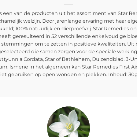
 een van de producten uit het assortiment van Star Re
chamelijk welzijn. Door jarenlange ervaring met haar e
ld; 100% natuurlijk en dierproefvrij. Star Remedies on
 heeft geresulteerd in 52 verschillende enkelvoudige b
temmingen om te zetten in positieve kwaliteiten. Uit 
geselecteerd die samen zorgen voor de speciale werkin
ttyunnia Cordata, Star of Bethlehem, Duizendblad, 3-U
lum, Ismene In het algemeen kan Star Remedies First Ai
Niet gebruiken op open wonden en plekken. Inhoud: 30g