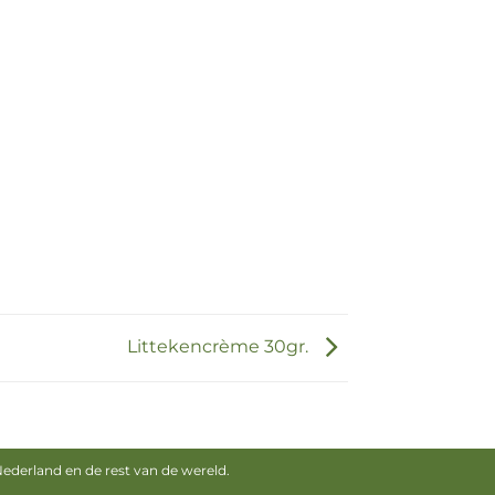
Littekencrème 30gr.
derland en de rest van de wereld.